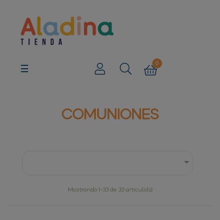
0
Navegación
☰
de
palanca
COMUNIONES

Mostrando 1-33 de 33 artículo(s)