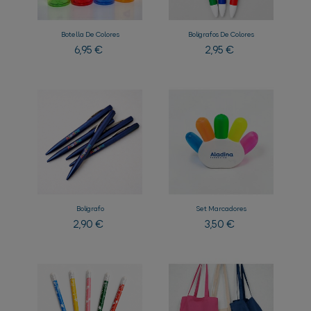
Botella De Colores
Bolígrafos De Colores
Precio
Precio
6,95 €
2,95 €
Bolígrafo
Set Marcadores
Precio
Precio
2,90 €
3,50 €