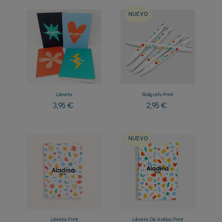
NUEVO
Libreta
Bolígrafo Print
Precio
Precio
3,95 €
2,95 €
NUEVO
Libreta Print
Libreta De Anillas Print