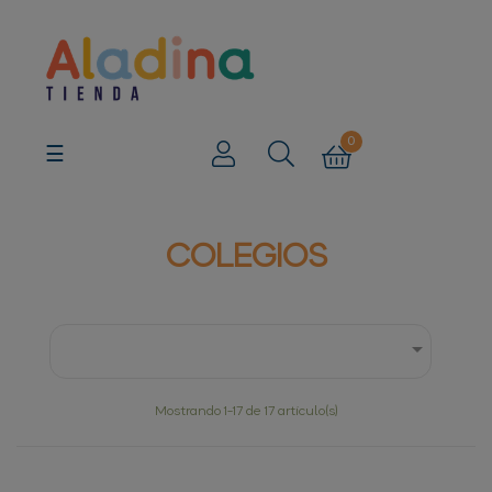
0
Navegación
☰
de
palanca
COLEGIOS

Mostrando 1-17 de 17 artículo(s)