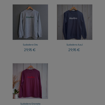
Sudadera Gris
Sudadera Azul
Precio
Precio
29,95 €
29,95 €
Sudadera Granate