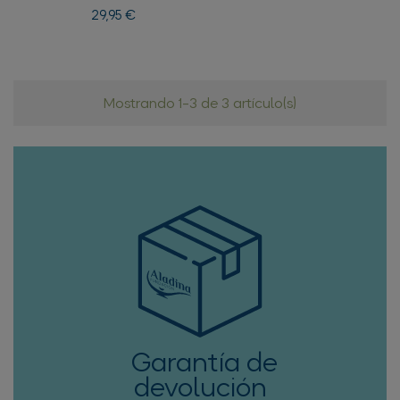
Precio
29,95 €
Mostrando 1-3 de 3 artículo(s)
Garantía de
devolución