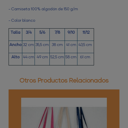
- Camiseta 100% algodón de 150 g/m
- Color blanco
Talla
3/4
5/6
7/8
9/10
11/12
Ancho
32 cm
35,5 cm
38 cm
41 cm
43,5 cm
Alto
44 cm
49 cm
52,5 cm
58 cm
61 cm
Otros Productos Relacionados